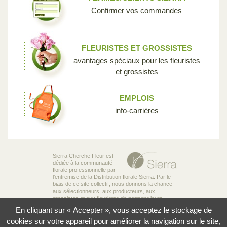
Confirmer vos commandes
FLEURISTES ET GROSSISTES
avantages spéciaux pour les fleuristes
et grossistes
EMPLOIS
info-carrières
Sierra Cherche Fleur est
dédiée à la communauté
florale professionnelle par
l’entremise de la Distribution florale Sierra. Par le
biais de ce site collectif, nous donnons la chance
aux sélectionneurs, aux producteurs, aux
grossistes et aux fleuristes de partager leurs
connaissances et leur passion pour la diversité
En cliquant sur « Accepter », vous acceptez le stockage de
incroyable des fleurs qui rend notre industrie si
unique.
cookies sur votre appareil pour améliorer la navigation sur le site,