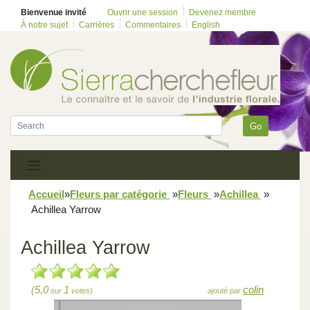
Bienvenue invité
Ouvrir une session
Devenez membre
À notre sujet
Carrières
Commentaires
English
Go
Accueil
»
Fleurs par catégorie
»
Fleurs
»
Achillea
»
Achillea Yarrow
Achillea Yarrow
(5,0
1
colin
sur
votes)
ajouté par