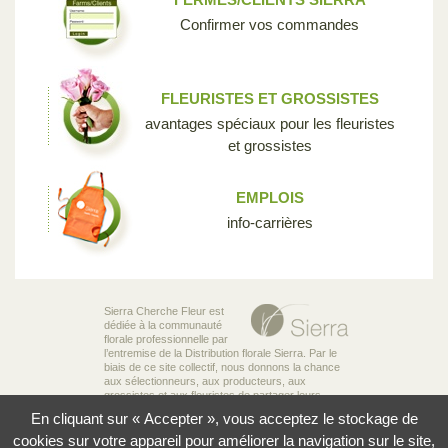
Confirmer vos commandes
FLEURISTES ET GROSSISTES
avantages spéciaux pour les fleuristes
et grossistes
EMPLOIS
info-carrières
Sierra Cherche Fleur est
dédiée à la communauté
florale professionnelle par
l’entremise de la Distribution florale Sierra. Par le
biais de ce site collectif, nous donnons la chance
aux sélectionneurs, aux producteurs, aux
grossistes et aux fleuristes de partager leurs
connaissances et leur passion pour la diversité
En cliquant sur « Accepter », vous acceptez le stockage de
incroyable des fleurs qui rend notre industrie si
unique.
cookies sur votre appareil pour améliorer la navigation sur le site,