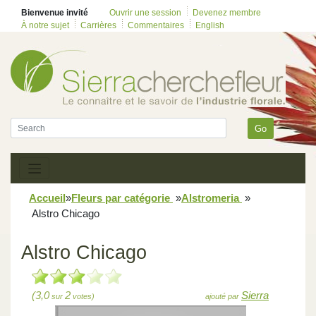
Bienvenue invité
Ouvrir une session
Devenez membre
À notre sujet
Carrières
Commentaires
English
Go
Accueil
»
Fleurs par catégorie
»
Alstromeria
»
Alstro Chicago
Alstro Chicago
(3,0
2
Sierra
sur
votes)
ajouté par