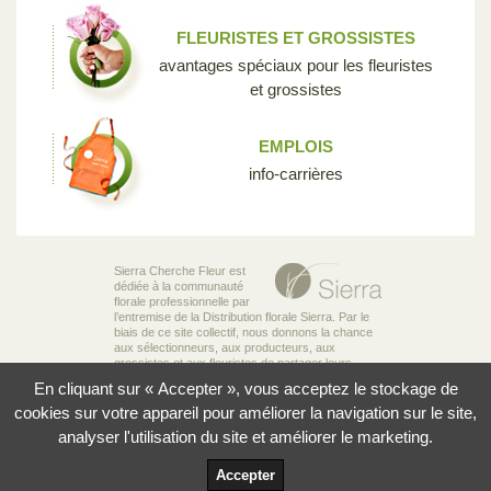
FLEURISTES ET GROSSISTES
avantages spéciaux pour les fleuristes
et grossistes
EMPLOIS
info-carrières
Sierra Cherche Fleur est
dédiée à la communauté
florale professionnelle par
l’entremise de la Distribution florale Sierra. Par le
biais de ce site collectif, nous donnons la chance
aux sélectionneurs, aux producteurs, aux
grossistes et aux fleuristes de partager leurs
connaissances et leur passion pour la diversité
En cliquant sur « Accepter », vous acceptez le stockage de
incroyable des fleurs qui rend notre industrie si
unique.
cookies sur votre appareil pour améliorer la navigation sur le site,
analyser l'utilisation du site et améliorer le marketing.
© 2026 Sierra Distribution Florale Ltée
Politique de confidentialité
Accepter
Conditions d'utilisation