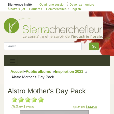
Bienvenue invité
Ouvrir une session
Devenez membre
À notre sujet
Carrières
Commentaires
English
Go
Accueil
»
Public albums
»
Inspiration 2021
»
Alstro Mother's Day Pack
Alstro Mother's Day Pack
(5,0
1
Louise
sur
votes)
ajouté par