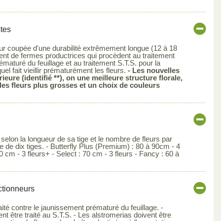
stes
leur coupée d'une durabilité extrêmement longue (12 à 18
ent de fermes productrices qui procèdent au traitement
ématuré du feuillage et au traitement S.T.S. pour la
quel fait vieillir prématurément les fleurs.
- Les nouvelles
ieure (identifié **), on une meilleure structure florale,
 des fleurs plus grosses et un choix de couleurs
 selon la longueur de sa tige et le nombre de fleurs par
tte de dix tiges. - Butterfly Plus (Premium) : 80 à 90cm - 4
80 cm - 3 fleurs+ - Select : 70 cm - 3 fleurs - Fancy : 60 à
ctionneurs
raité contre le jaunissement prématuré du feuillage. -
nt être traité au S.T.S. - Les alstromerias doivent être