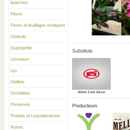
branches
Previous
Fleurs
Fleurs et feuillages exotiques
Glaïeuls
Gypsophile
Substituts
Limonium
Lys
Oeillets
Alstro Cote dAzur
Orchidées
Préservés
Producteurs
Proteas et Leucadendrons
Roses