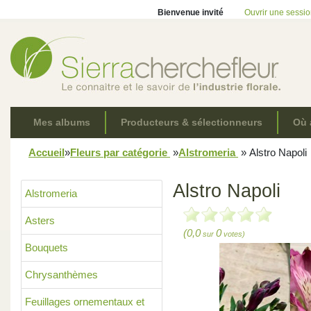
Bienvenue invité
Ouvrir une sessi
Mes albums
Producteurs & sélectionneurs
Où 
Accueil
»
Fleurs par catégorie
»
Alstromeria
»
Alstro Napoli
Alstro Napoli
Alstromeria
Asters
(0,0
0
sur
votes)
Bouquets
Chrysanthèmes
Feuillages ornementaux et