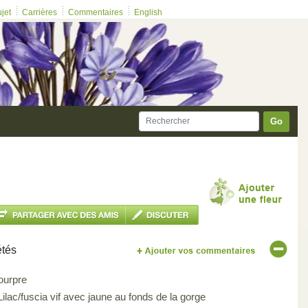
ujet
Carrières
Commentaires
English
Go
étés
ourpre
Lilac/fuscia vif avec jaune au fonds de la gorge