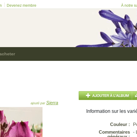
on
Devenez membre
À notre s
acheter
Sierra
ajouté par
Information sur les vari
Couleur :
P
Commentaires
- 
généraux :