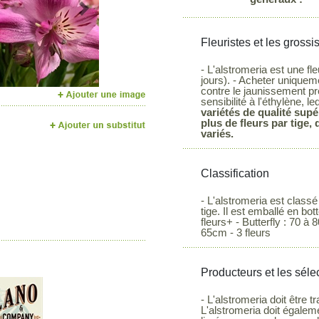
Next
Fleuristes et les grossi
- L'alstromeria est une f
jours). - Acheter uniquem
contre le jaunissement pr
sensibilité à l'éthylène, le
variétés de qualité supér
plus de fleurs par tige,
variés.
Classification
- L'alstromeria est classé
tige. Il est emballé en bo
fleurs+ - Butterfly : 70 à 
65cm - 3 fleurs
Producteurs et les séle
- L'alstromeria doit être t
L'alstromeria doit égaleme