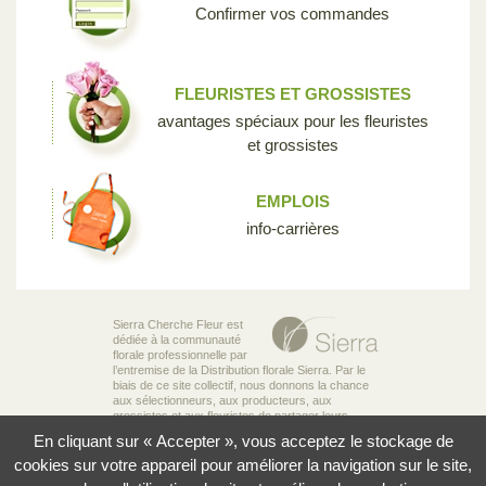
Confirmer vos commandes
FLEURISTES ET GROSSISTES
avantages spéciaux pour les fleuristes
et grossistes
EMPLOIS
info-carrières
Sierra Cherche Fleur est
dédiée à la communauté
florale professionnelle par
l’entremise de la Distribution florale Sierra. Par le
biais de ce site collectif, nous donnons la chance
aux sélectionneurs, aux producteurs, aux
grossistes et aux fleuristes de partager leurs
connaissances et leur passion pour la diversité
En cliquant sur « Accepter », vous acceptez le stockage de
incroyable des fleurs qui rend notre industrie si
unique.
cookies sur votre appareil pour améliorer la navigation sur le site,