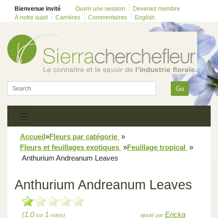
Bienvenue invité
Ouvrir une session
Devenez membre
À notre sujet
Carrières
Commentaires
English
Go
Accueil
»
Fleurs par catégorie
»
Fleurs et feuillages exotiques
»
Feuillage tropical
»
Anthurium Andreanum Leaves
Anthurium Andreanum Leaves
(1,0
1
Ericka
sur
votes)
ajouté par