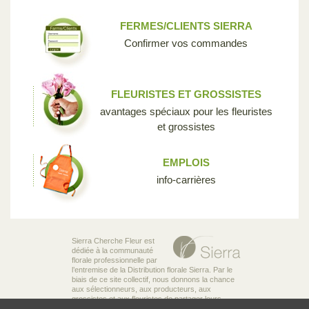
FERMES/CLIENTS SIERRA
Confirmer vos commandes
FLEURISTES ET GROSSISTES
avantages spéciaux pour les fleuristes
et grossistes
EMPLOIS
info-carrières
Sierra Cherche Fleur est
dédiée à la communauté
florale professionnelle par
l’entremise de la Distribution florale Sierra. Par le
biais de ce site collectif, nous donnons la chance
aux sélectionneurs, aux producteurs, aux
grossistes et aux fleuristes de partager leurs
connaissances et leur passion pour la diversité