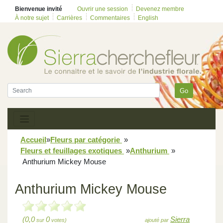
Bienvenue invité
Ouvrir une session
Devenez membre
À notre sujet
Carrières
Commentaires
English
Go
Accueil
»
Fleurs par catégorie
»
Fleurs et feuillages exotiques
»
Anthurium
»
Anthurium Mickey Mouse
Anthurium Mickey Mouse
(0,0
0
Sierra
sur
votes)
ajouté par