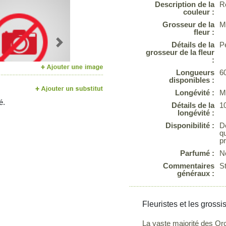
Description de la
R
couleur :
Grosseur de la
M
fleur :
Détails de la
P
Next
grosseur de la fleur
:
Longueurs
6
disponibles :
Longévité :
M
é.
Détails de la
1
longévité :
Disponibilité :
De
qu
p
Parfumé :
N
Commentaires
St
généraux :
Fleuristes et les grossi
La vaste majorité des O