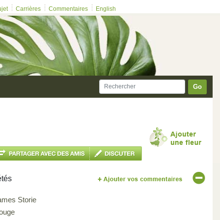
ujet
Carrières
Commentaires
English
Go
étés
ames Storie
ouge