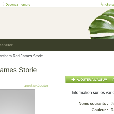
on
Devenez membre
À notre s
acheter
nthera Red James Storie
ames Storie
Louise
ajouté par
Information sur les vari
Noms courants :
J
Couleur :
R