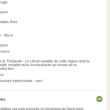
ouge
oyen
étales fines
0 - 80cm
oyen
0 jours
 la Thaïlande - Le climat variable de cette région rend la
alité instable et/ou inconsistante au niveau de la
roduction.
on
ructure intéréssante - zen !
stes
rchidées qui sont envoyés en Amérique du Nord nous