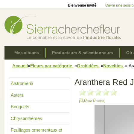
Bienvenue invité
Ouvrir une sessi
Mes albums
Producteurs & sélectionneurs
Où 
Accueil
»
Fleurs par catégorie
»
Orchidées
»
Novelties
»
Ara
Aranthera Red J
Alstromeria
Asters
(0,0
0
sur
votes)
Bouquets
Chrysanthèmes
Feuillages ornementaux et