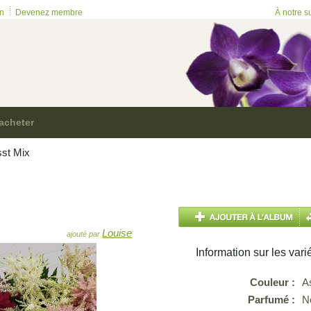
on
Devenez membre
À notre s
acheter
sst Mix
Louise
ajouté par
Information sur les vari
Couleur :
A
Parfumé :
N