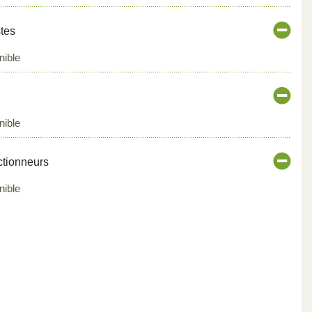
stes
nible
nible
ctionneurs
nible