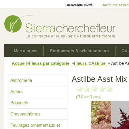
Bienvenue invité
Ouvrir une sessi
Mes albums
Producteurs & sélectionneurs
Où 
Accueil
»
Fleurs par catégorie
»
Fleurs
»
Astilbe
»
Astilbe A
Astilbe Asst Mix
Alstromeria
Asters
(0,0
0
sur
votes)
Bouquets
Chrysanthèmes
Feuillages ornementaux et