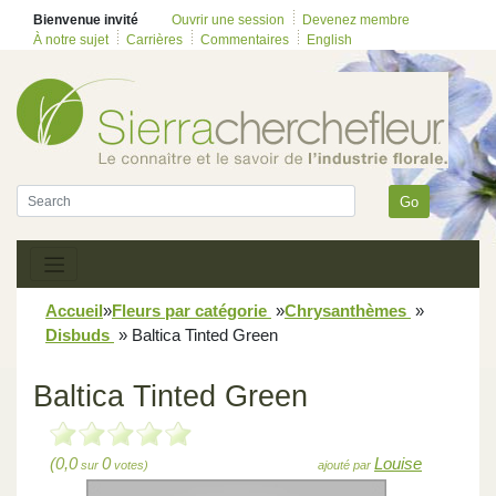
Bienvenue invité
Ouvrir une session
Devenez membre
À notre sujet
Carrières
Commentaires
English
Go
Accueil
»
Fleurs par catégorie
»
Chrysanthèmes
»
Disbuds
»
Baltica Tinted Green
Baltica Tinted Green
(0,0
0
Louise
sur
votes)
ajouté par