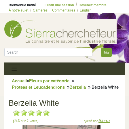
Bienvenue invité
Ouvrir une session
Devenez membre
À notre sujet
Carrières
Commentaires
English
Go
Accueil
»
Fleurs par catégorie
»
Proteas et Leucadendrons
»
Berzelia
»
Berzelia White
Berzelia White
(5,0
1
Sierra
sur
votes)
ajouté par