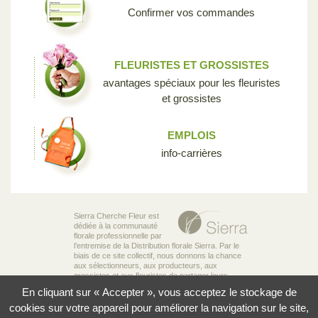
Confirmer vos commandes
FLEURISTES ET GROSSISTES
avantages spéciaux pour les fleuristes
et grossistes
EMPLOIS
info-carrières
Sierra Cherche Fleur est
dédiée à la communauté
florale professionnelle par
l’entremise de la Distribution florale Sierra. Par le
biais de ce site collectif, nous donnons la chance
aux sélectionneurs, aux producteurs, aux
grossistes et aux fleuristes de partager leurs
connaissances et leur passion pour la diversité
En cliquant sur « Accepter », vous acceptez le stockage de
incroyable des fleurs qui rend notre industrie si
unique.
cookies sur votre appareil pour améliorer la navigation sur le site,