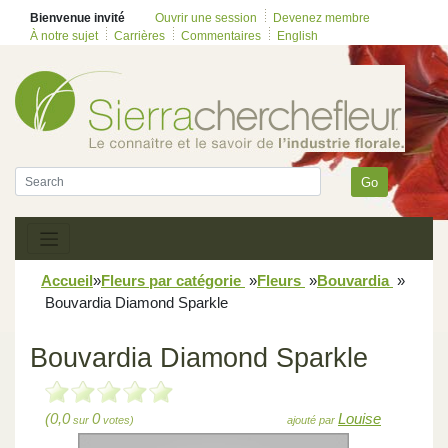
Bienvenue invité
Ouvrir une session
Devenez membre
À notre sujet
Carrières
Commentaires
English
Go
Accueil
»
Fleurs par catégorie
»
Fleurs
»
Bouvardia
»
Bouvardia Diamond Sparkle
Bouvardia Diamond Sparkle
(0,0
0
Louise
sur
votes)
ajouté par