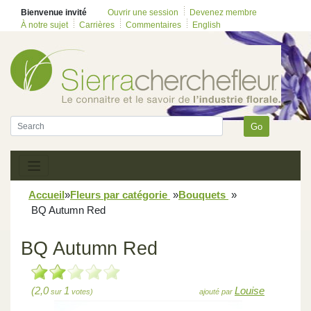
Bienvenue invité
Ouvrir une session
Devenez membre
À notre sujet
Carrières
Commentaires
English
Go
Accueil
»
Fleurs par catégorie
»
Bouquets
»
BQ Autumn Red
BQ Autumn Red
(2,0
1
Louise
sur
votes)
ajouté par