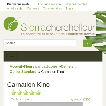
Bienvenue invité
Ouvrir une session
Devenez membre
À notre sujet
Carrières
Commentaires
English
Go
Accueil
»
Fleurs par catégorie
»
Oeillets
»
Oeillet Standard
»
Carnation Kino
Carnation Kino
(5,0
1
colin
sur
votes)
ajouté par