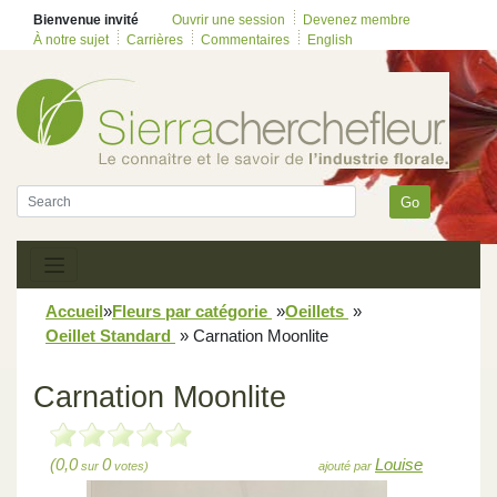
Bienvenue invité
Ouvrir une session
Devenez membre
À notre sujet
Carrières
Commentaires
English
Go
Accueil
»
Fleurs par catégorie
»
Oeillets
»
Oeillet Standard
»
Carnation Moonlite
Carnation Moonlite
(0,0
0
Louise
sur
votes)
ajouté par