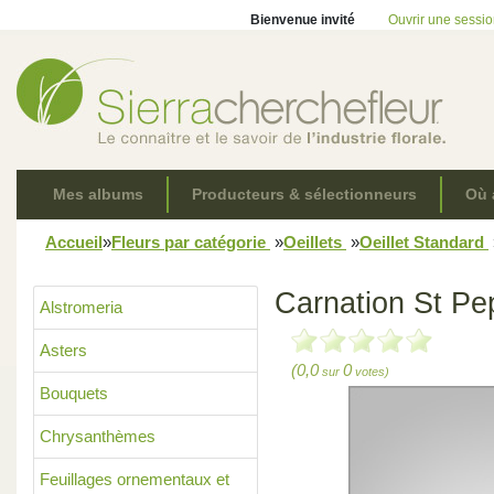
Bienvenue invité
Ouvrir une sessi
Mes albums
Producteurs & sélectionneurs
Où 
Accueil
»
Fleurs par catégorie
»
Oeillets
»
Oeillet Standard
Carnation St Pe
Alstromeria
Asters
(0,0
0
sur
votes)
Bouquets
Chrysanthèmes
Feuillages ornementaux et