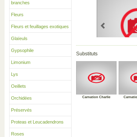
branches
Fleurs
Fleurs et feuillages exotiques
Previous
Glaïeuls
Gypsophile
Substituts
Limonium
Lys
Oeillets
Carnation Charlie
Carnati
Orchidées
Préservés
Proteas et Leucadendrons
Roses