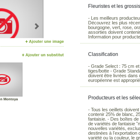
Fleuristes et les grossi
- Les meilleurs producteur
Découvrez les plus récent
bourgogne, vert, rose, ora
Next
assorties doivent contenir
Information pour producte
Classification
- Grade Select : 75 cm et
tiges/botte - Grade Standa
doivent être livrées dans 
européenne est approprié
Producteurs et les séle
on Montoya
- Tous les oeillets doivent
contenir 25% de blanc, 2
fantaisie. - Des boîtes de
de variétés de fantaisie "
nouvelles variétés, exclu
destinées à l'exportation 
variété ou la couleur, le g