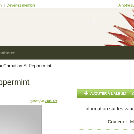
on
Devenez membre
À notre s
acheter
»
Carnation St Peppermint
ppermint
Sierra
ajouté par
Information sur les vari
Couleur :
M