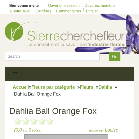
Bienvenue invité
Ouvrir une session
Devenez membre
À notre sujet
Carrières
Commentaires
English
Go
Accueil
»
Fleurs par catégorie
»
Fleurs
»
Dahlia
»
Dahlia Ball Orange Fox
Dahlia Ball Orange Fox
(0,0
0
Louise
sur
votes)
ajouté par