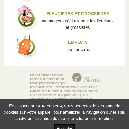
FLEURISTES ET GROSSISTES
avantages spéciaux pour les fleuristes
et grossistes
EMPLOIS
info-carrières
Sierra Cherche Fleur est
dédiée à la communauté
florale professionnelle par
l’entremise de la Distribution florale Sierra. Par le
biais de ce site collectif, nous donnons la chance
aux sélectionneurs, aux producteurs, aux
grossistes et aux fleuristes de partager leurs
connaissances et leur passion pour la diversité
En cliquant sur « Accepter », vous acceptez le stockage de
incroyable des fleurs qui rend notre industrie si
unique.
cookies sur votre appareil pour améliorer la navigation sur le site,
analyser l'utilisation du site et améliorer le marketing.
© 2026 Sierra Distribution Florale Ltée
Politique de confidentialité
Accepter