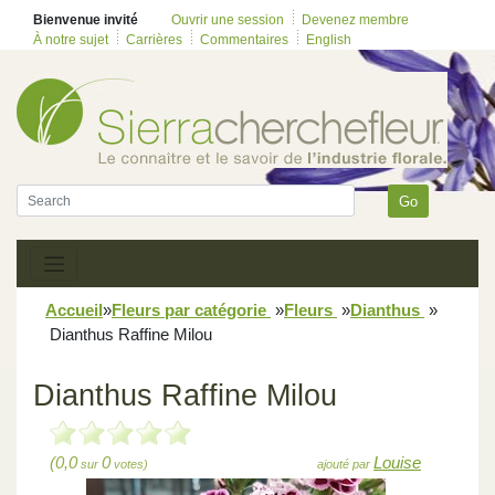
Bienvenue invité
Ouvrir une session
Devenez membre
À notre sujet
Carrières
Commentaires
English
Go
Accueil
»
Fleurs par catégorie
»
Fleurs
»
Dianthus
»
Dianthus Raffine Milou
Dianthus Raffine Milou
(0,0
0
Louise
sur
votes)
ajouté par