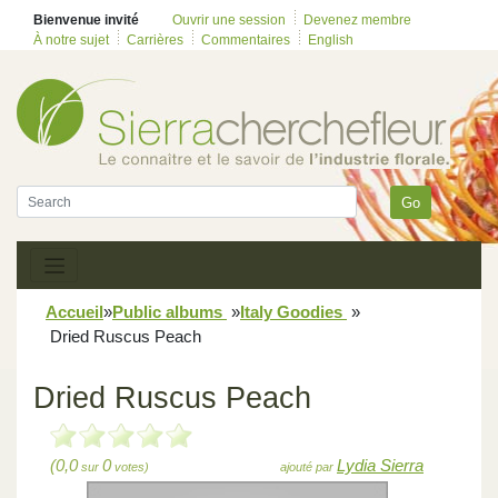
Bienvenue invité
Ouvrir une session
Devenez membre
À notre sujet
Carrières
Commentaires
English
Go
Accueil
»
Public albums
»
Italy Goodies
»
Dried Ruscus Peach
Dried Ruscus Peach
(0,0
0
Lydia Sierra
sur
votes)
ajouté par