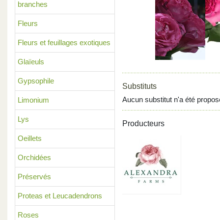
branches
Previous
Fleurs
Fleurs et feuillages exotiques
Glaïeuls
Gypsophile
Substituts
Aucun substitut n'a été propos
Limonium
Lys
Producteurs
Oeillets
Orchidées
Préservés
Proteas et Leucadendrons
Roses