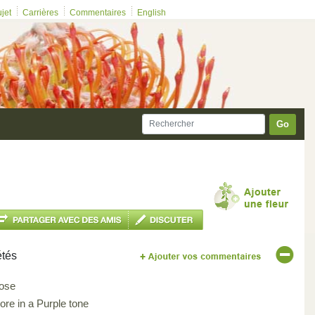
ujet
Carrières
Commentaires
English
Go
étés
ose
ore in a Purple tone