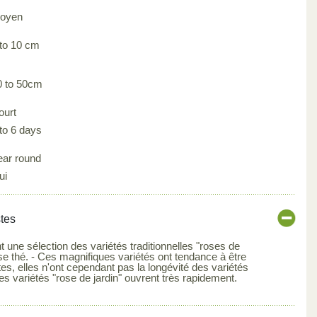
oyen
 to 10 cm
0 to 50cm
ourt
 to 6 days
ear round
ui
stes
t une sélection des variétés traditionnelles "roses de
rose thé. - Ces magnifiques variétés ont tendance à être
s, elles n'ont cependant pas la longévité des variétés
s variétés "rose de jardin" ouvrent très rapidement.