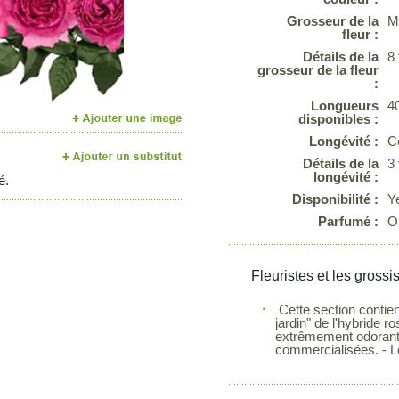
Next
Grosseur de la
M
fleur :
Détails de la
8
grosseur de la fleur
:
Longueurs
4
disponibles :
Longévité :
C
Détails de la
3
longévité :
é.
Disponibilité :
Y
Parfumé :
O
Fleuristes et les grossi
Cette section contien
jardin" de l'hybride 
extrêmement odorante
commercialisées. - Le