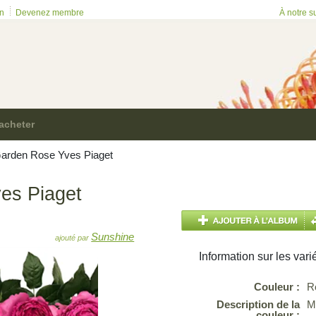
on
Devenez membre
À notre s
acheter
arden Rose Yves Piaget
es Piaget
Sunshine
ajouté par
Information sur les vari
Couleur :
R
Description de la
M
couleur :