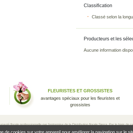
Classification
Classé selon la longu
Producteurs et les séle
Aucune information dispo
FLEURISTES ET GROSSISTES
avantages spéciaux pour les fleuristes et
grossistes
té florale professionnelle par l’entremise de la Distribution florale Sierra. Par le biais de ce 
producteurs, aux grossistes et aux fleuristes de partager leurs connaissances et leur passio
de cookies sur votre appareil pour améliorer la navigation sur le site, 
e si unique.