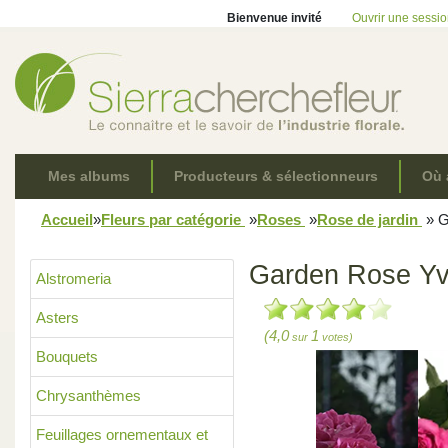
Bienvenue invité
Ouvrir une sessi
Mes albums
Producteurs & sélectionneurs
Où 
Accueil
»
Fleurs par catégorie
»
Roses
»
Rose de jardin
»
G
Garden Rose Yv
Alstromeria
Asters
(4,0
1
sur
votes)
Bouquets
Chrysanthèmes
Feuillages ornementaux et