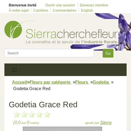
Bienvenue invité
Ouvrir une session
Devenez membre
À notre sujet
Carrières
Commentaires
English
Go
Accueil
»
Fleurs par catégorie
»
Fleurs
»
Godetia
»
Godetia Grace Red
Godetia Grace Red
(0,0
0
Sierra
sur
votes)
ajouté par