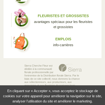
FLEURISTES ET GROSSISTES
avantages spéciaux pour les fleuristes
et grossistes
EMPLOIS
info-carrières
Sierra Cherche Fleur est
dédiée à la communauté
florale professionnelle par
l’entremise de la Distribution florale Sierra. Par le
biais de ce site collectif, nous donnons la chance
aux sélectionneurs, aux producteurs, aux
grossistes et aux fleuristes de partager leurs
connaissances et leur passion pour la diversité
En cliquant sur « Accepter », vous acceptez le stockage de
incroyable des fleurs qui rend notre industrie si
unique.
cookies sur votre appareil pour améliorer la navigation sur le site,
analyser l'utilisation du site et améliorer le marketing.