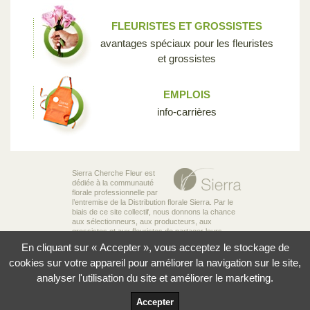
FLEURISTES ET GROSSISTES
avantages spéciaux pour les fleuristes
et grossistes
EMPLOIS
info-carrières
Sierra Cherche Fleur est
dédiée à la communauté
florale professionnelle par
l’entremise de la Distribution florale Sierra. Par le
biais de ce site collectif, nous donnons la chance
aux sélectionneurs, aux producteurs, aux
grossistes et aux fleuristes de partager leurs
connaissances et leur passion pour la diversité
En cliquant sur « Accepter », vous acceptez le stockage de
incroyable des fleurs qui rend notre industrie si
unique.
cookies sur votre appareil pour améliorer la navigation sur le site,
analyser l'utilisation du site et améliorer le marketing.
© 2026 Sierra Distribution Florale Ltée
Politique de confidentialité
Accepter
Conditions d'utilisation