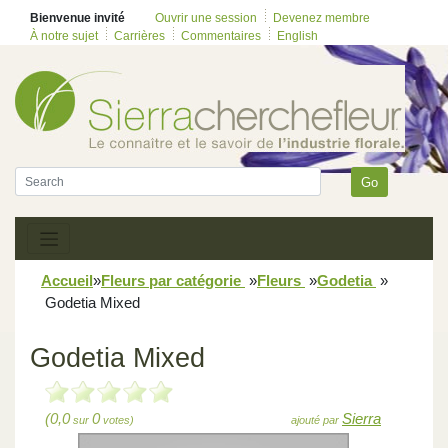
Bienvenue invité
Ouvrir une session
Devenez membre
À notre sujet
Carrières
Commentaires
English
Go
Accueil
»
Fleurs par catégorie
»
Fleurs
»
Godetia
»
Godetia Mixed
Godetia Mixed
(0,0
0
Sierra
sur
votes)
ajouté par