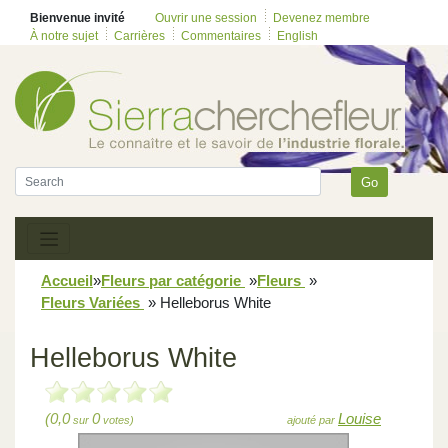
Bienvenue invité
Ouvrir une session
Devenez membre
À notre sujet
Carrières
Commentaires
English
Go
Accueil
»
Fleurs par catégorie
»
Fleurs
»
Fleurs Variées
»
Helleborus White
Helleborus White
(0,0
0
Louise
sur
votes)
ajouté par