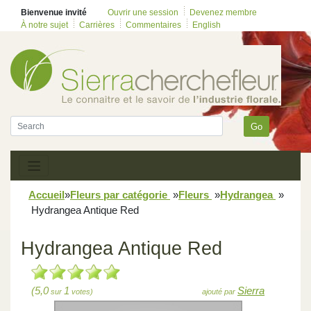
Bienvenue invité
Ouvrir une session
Devenez membre
À notre sujet
Carrières
Commentaires
English
Go
Accueil
»
Fleurs par catégorie
»
Fleurs
»
Hydrangea
»
Hydrangea Antique Red
Hydrangea Antique Red
(5,0
1
Sierra
sur
votes)
ajouté par