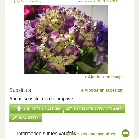
(0,0
0
Lydia Sierra
sur
votes)
ajouté par
Previous
Next
Substituts
Aucun substitut n'a été proposé.
Information sur les variétés