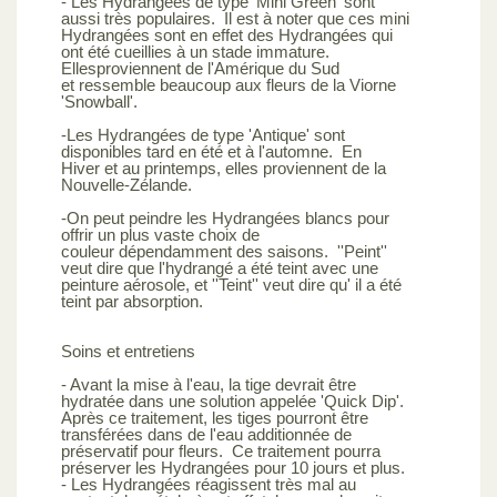
- Les Hydrangées de type 'Mini Green' sont
aussi très populaires. Il est à noter que ces mini
Hydrangées sont en effet des Hydrangées qui
ont été cueillies à un stade immature.
Ellesproviennent de l'Amérique du Sud
et ressemble beaucoup aux fleurs de la Viorne
'Snowball'.
-Les Hydrangées de type 'Antique' sont
disponibles tard en été et à l'automne. En
Hiver et au printemps, elles proviennent de la
Nouvelle-Zélande.
-On peut peindre les Hydrangées blancs pour
offrir un plus vaste choix de
couleur dépendamment des saisons. ''Peint''
veut dire que l'hydrangé a été teint avec une
peinture aérosole, et ''Teint'' veut dire qu' il a été
teint par absorption.
Soins et entretiens
- Avant la mise à l'eau, la tige devrait être
hydratée dans une solution appelée 'Quick Dip'.
Après ce traitement, les tiges pourront être
transférées dans de l'eau additionnée de
préservatif pour fleurs. Ce traitement pourra
préserver les Hydrangées pour 10 jours et plus.
- Les Hydrangées réagissent très mal au