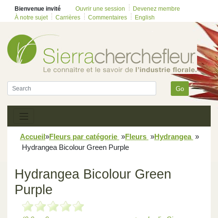
Bienvenue invité
Ouvrir une session
Devenez membre
À notre sujet
Carrières
Commentaires
English
Go
Accueil
»
Fleurs par catégorie
»
Fleurs
»
Hydrangea
»
Hydrangea Bicolour Green Purple
Hydrangea Bicolour Green
Purple