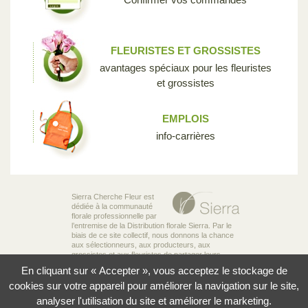
FLEURISTES ET GROSSISTES
avantages spéciaux pour les fleuristes
et grossistes
EMPLOIS
info-carrières
Sierra Cherche Fleur est
dédiée à la communauté
florale professionnelle par
l’entremise de la Distribution florale Sierra. Par le
biais de ce site collectif, nous donnons la chance
aux sélectionneurs, aux producteurs, aux
grossistes et aux fleuristes de partager leurs
connaissances et leur passion pour la diversité
En cliquant sur « Accepter », vous acceptez le stockage de
incroyable des fleurs qui rend notre industrie si
unique.
cookies sur votre appareil pour améliorer la navigation sur le site,
analyser l'utilisation du site et améliorer le marketing.