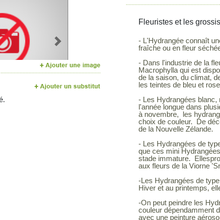
Fleuristes et les grossi
- L'Hydrangée connaît une 
Next
fraîche ou en fleur séché
- Dans l'industrie de la 
Macrophylla qui est disp
de la saison, du climat, de
les teintes de bleu et rose
é.
- Les Hydrangées blanc, 
l'année longue dans plusi
à novembre, les hydrangé
choix de couleur. De déc
de la Nouvelle Zélande.
- Les Hydrangées de type 
que ces mini Hydrangées s
stade immature. Ellespr
aux fleurs de la Viorne 'S
-Les Hydrangées de type '
Hiver et au printemps, el
-On peut peindre les Hydr
couleur dépendamment des 
avec une peinture aérosole, 