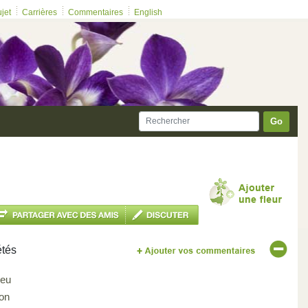
ujet
Carrières
Commentaires
English
Go
étés
leu
on