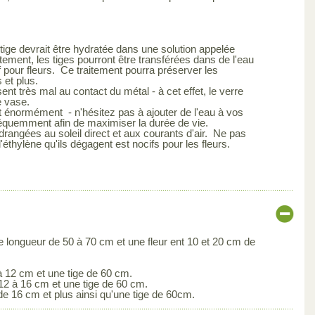
a tige devrait être hydratée dans une solution appelée
tement, les tiges pourront être transférées dans de l'eau
f pour fleurs. Ce traitement pourra préserver les
 et plus.
nt très mal au contact du métal - à cet effet, le verre
e vase.
 énormément - n'hésitez pas à ajouter de l'eau à vos
réquemment afin de maximiser la durée de vie.
drangées au soleil direct et aux courants d'air. Ne pas
l'éthylène qu'ils dégagent est nocifs pour les fleurs.
e longueur de 50 à 70 cm et une fleur ent 10 et 20 cm de
à 12 cm et une tige de 60 cm.
12 à 16 cm et une tige de 60 cm.
 16 cm et plus ainsi qu'une tige de 60cm.