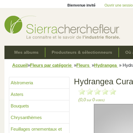
Bienvenue invité
Ouvrir une sessi
Mes albums
Producteurs & sélectionneurs
Où 
Accueil
»
Fleurs par catégorie
»
Fleurs
»
Hydrangea
»
Hydr
Hydrangea Cur
Alstromeria
Asters
(0,0
0
sur
votes)
Bouquets
Chrysanthèmes
Feuillages ornementaux et