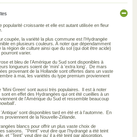
stes
popularité croissante et elle est autant utilisée en fleur
e.
fleur coupée, la variété la plus commune est l'Hydrangée
onible en plusieurs couleurs. À noter que dépendamment
 la région de culture ainsi que du sol (qui doit être acide)
 pourront varier.
rose et bleu de l'Amérique du Sud sont disponibles à
eurs longueurs soient de 'mini' à 'extra long'. De mars
es provenant de la Hollande sont offertes dans un vaste
embre à mai, les variétés du type premium proviennent
'Mini Green' sont aussi très populaires. Il est à noter
ont en effet des Hydrangées qui ont été cueillies à un
oviennent de l'Amérique du Sud et ressemble beaucoup
nowball'.
Antique' sont disponibles tard en été et à l'automne. En
les proviennent de la Nouvelle-Zélande.
angées blancs pour offrir un plus vaste choix de
saisons. ''Peint'' veut dire que l'hydrangé a été teint
et ''Teint'' veut dire qu' il a été teint par absorption.