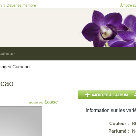
on
Devenez membre
À notre s
acheter
angea Curacao
acao
Louise
ajouté par
Information sur les vari
Couleur :
B
Parfumé :
N