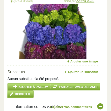
(0,0
0
Sierra Staff
sur
votes)
ajouté par
Previous
Next
Substituts
Aucun substitut n'a été proposé.
Information sur les variétés