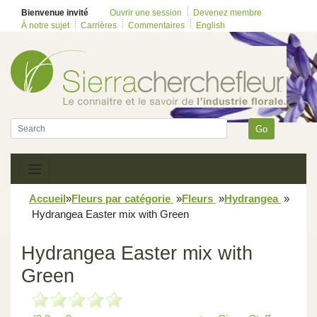
Bienvenue invité
Ouvrir une session
Devenez membre
À notre sujet
Carrières
Commentaires
English
Go
Accueil
»
Fleurs par catégorie
»
Fleurs
»
Hydrangea
»
Hydrangea Easter mix with Green
Hydrangea Easter mix with
Green