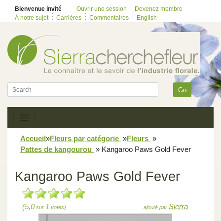
Bienvenue invité
Ouvrir une session
Devenez membre
À notre sujet
Carrières
Commentaires
English
Go
Accueil
»
Fleurs par catégorie
»
Fleurs
»
Pattes de kangourou
»
Kangaroo Paws Gold Fever
Kangaroo Paws Gold Fever
(5,0
1
Sierra
sur
votes)
ajouté par