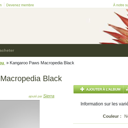
on
Devenez membre
À notre s
acheter
rou
»
Kangaroo Paws Macropedia Black
Macropedia Black
Sierra
ajouté par
Information sur les vari
Couleur :
N