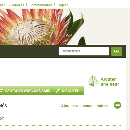
ujet
Carrières
Commentaires
English
Go
étés
oir