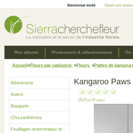
Bienvenue invité
Ouvrir une sessi
Mes albums
Producteurs & sélectionneurs
Où 
Accueil
»
Fleurs par catégorie
»
Fleurs
»
Pattes de kangou
Kangaroo Paws 
Alstromeria
Asters
(0,0
0
sur
votes)
Bouquets
Chrysanthèmes
Feuillages ornementaux et