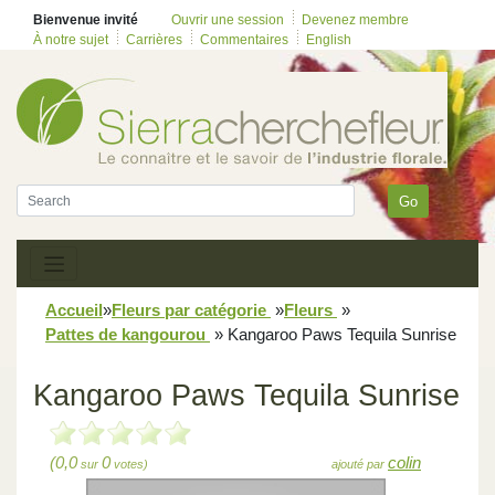
Bienvenue invité
Ouvrir une session
Devenez membre
À notre sujet
Carrières
Commentaires
English
Go
Accueil
»
Fleurs par catégorie
»
Fleurs
»
Pattes de kangourou
»
Kangaroo Paws Tequila Sunrise
Kangaroo Paws Tequila Sunrise
(0,0
0
colin
sur
votes)
ajouté par