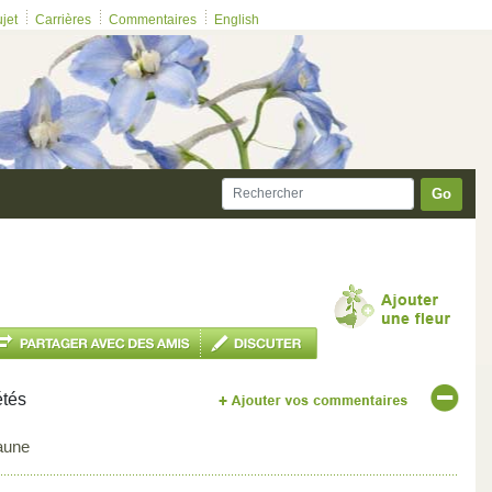
ujet
Carrières
Commentaires
English
Go
étés
aune