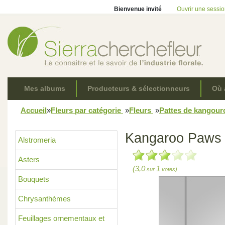
Bienvenue invité
Ouvrir une sessi
Mes albums
Producteurs & sélectionneurs
Où 
Accueil
»
Fleurs par catégorie
»
Fleurs
»
Pattes de kangou
Kangaroo Paws
Alstromeria
Asters
(3,0
1
sur
votes)
Bouquets
Chrysanthèmes
Feuillages ornementaux et