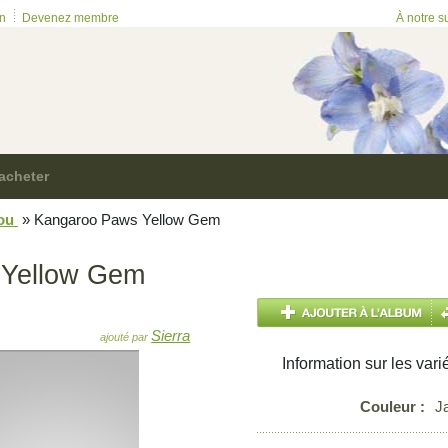
on
Devenez membre
À notre s
acheter
rou
»
Kangaroo Paws Yellow Gem
 Yellow Gem
Sierra
ajouté par
Information sur les vari
Couleur :
J