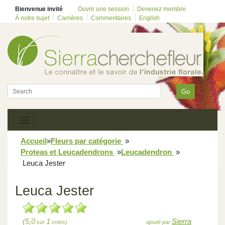
Bienvenue invité
Ouvrir une session
Devenez membre
À notre sujet
Carrières
Commentaires
English
Go
Accueil
»
Fleurs par catégorie
»
Proteas et Leucadendrons
»
Leucadendron
»
Leuca Jester
Leuca Jester
(5,0
1
Sierra
sur
votes)
ajouté par