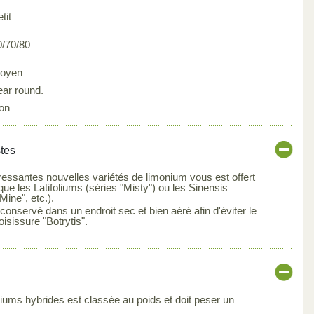
tit
0/70/80
oyen
ear round.
on
stes
ressantes nouvelles variétés de limonium vous est offert
que les Latifoliums (séries "Misty") ou les Sinensis
Mine", etc.).
 conservé dans un endroit sec et bien aéré afin d'éviter le
sissure "Botrytis".
iums hybrides est classée au poids et doit peser un