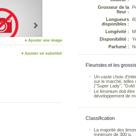
Grosseur de la
Pe
fleur :
Longueurs
6
disponibles :
Next
Longévité :
M
Disponibilité :
Y
Parfumé :
N
Fleuristes et les grossi
Un vaste choix d'inté
sur le marché, telles 
("Super Lady", "Gold 
Le limonium doit être
développement de moi
Classification
La majorité des limon
minimum de 300 g.