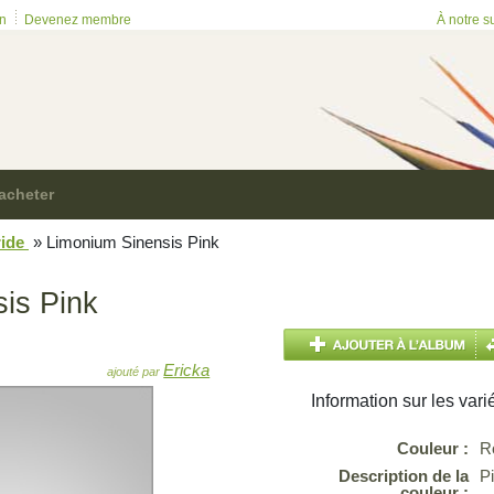
on
Devenez membre
À notre s
acheter
ride
»
Limonium Sinensis Pink
is Pink
Ericka
ajouté par
Information sur les vari
Couleur :
R
Description de la
P
couleur :