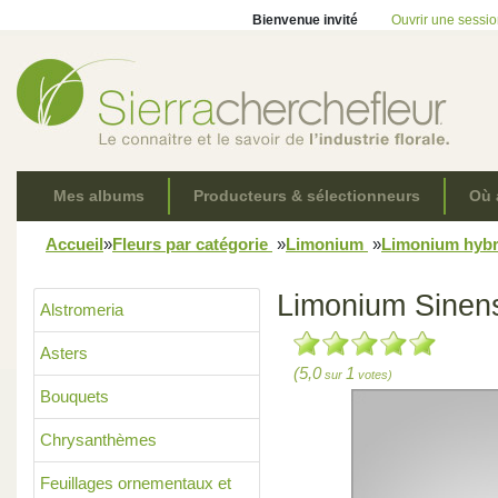
Bienvenue invité
Ouvrir une sessi
Mes albums
Producteurs & sélectionneurs
Où 
Accueil
»
Fleurs par catégorie
»
Limonium
»
Limonium hyb
Limonium Sinens
Alstromeria
Asters
(5,0
1
sur
votes)
Bouquets
Chrysanthèmes
Feuillages ornementaux et