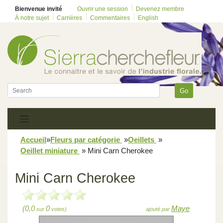
Bienvenue invité
Ouvrir une session
Devenez membre
À notre sujet
Carrières
Commentaires
English
Go
Accueil
»
Fleurs par catégorie
»
Oeillets
»
Oeillet miniature
»
Mini Carn Cherokee
Mini Carn Cherokee
(0,0
0
Maye
sur
votes)
ajouté par