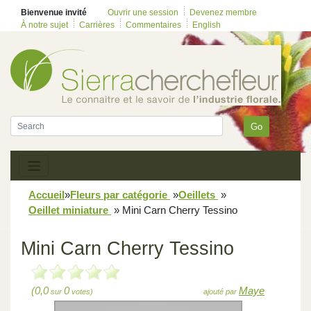
Bienvenue invité
Ouvrir une session
Devenez membre
À notre sujet
Carrières
Commentaires
English
Go
Accueil
»
Fleurs par catégorie
»
Oeillets
»
Oeillet miniature
»
Mini Carn Cherry Tessino
Mini Carn Cherry Tessino
(0,0
0
Maye
sur
votes)
ajouté par