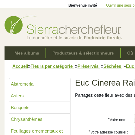
Bienvenue invité
Ouvrir une sessi
Mes albums
Producteurs & sélectionneurs
Où 
Accueil
»
Fleurs par catégorie
»
Préservés
»
Séchées
»
Euc
Euc Cinerea Ra
Alstromeria
Partagez cette fleur avec des 
Asters
Bouquets
Chrysanthèmes
*
Votre nom :
Feuillages ornementaux et
*
Votre adresse courriel :