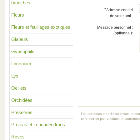
branches
*
Adresse couriel
Fleurs
de votre ami :
Fleurs et feuillages exotiques
Message personnel :
(optionnal):
Glaïeuls
Gypsophile
Limonium
Lys
Oeillets
Orchidées
Préservés
Les adresses courriel soumises ne ser
et ne seront pas vendues ou autrement 
Proteas et Leucadendrons
Roses