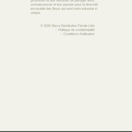
grossistes et aux fleuristes de partager leurs
connaissances et leur passion pour la diversité
incroyable des fleurs qui rend notre industrie si
unique.
© 2026 Sierra Distribution Florale Ltée
Politique de confidentialité
Conditions d'utilisation