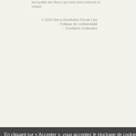
incroyable des fleurs qui rend notre industrie si
unique.
© 2026 Sierra Distribution Florale Ltée
Politique de confidentialité
Conditions d'utilisation
En cliquant sur « Accepter », vous acceptez le stockage de cookie