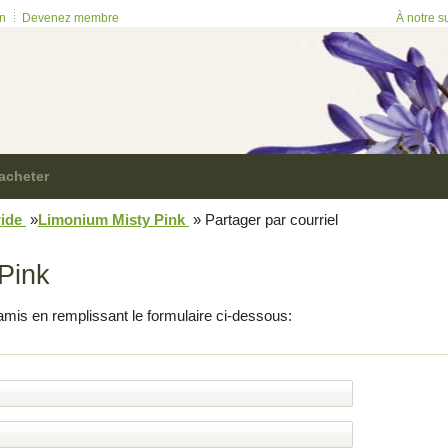
on
Devenez membre
À notre s
acheter
ride
»
Limonium Misty Pink
»
Partager par courriel
Pink
amis en remplissant le formulaire ci-dessous: