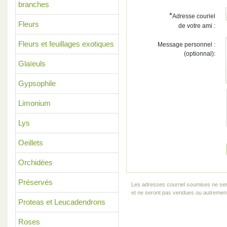
branches
*
Adresse couriel
Fleurs
de votre ami :
Fleurs et feuillages exotiques
Message personnel :
(optionnal):
Glaïeuls
Gypsophile
Limonium
Lys
Oeillets
Orchidées
Préservés
Les adresses courriel soumises ne ser
et ne seront pas vendues ou autrement 
Proteas et Leucadendrons
Roses