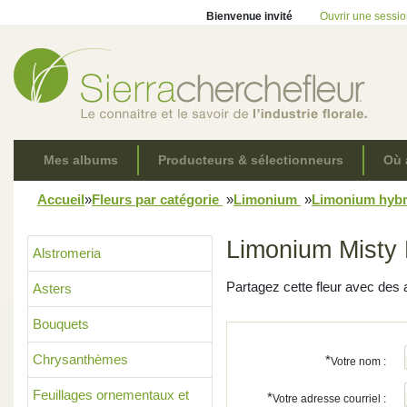
Bienvenue invité
Ouvrir une sessi
Mes albums
Producteurs & sélectionneurs
Où 
Accueil
»
Fleurs par catégorie
»
Limonium
»
Limonium hyb
Limonium Misty 
Alstromeria
Partagez cette fleur avec des 
Asters
Bouquets
Chrysanthèmes
*
Votre nom :
Feuillages ornementaux et
*
Votre adresse courriel :