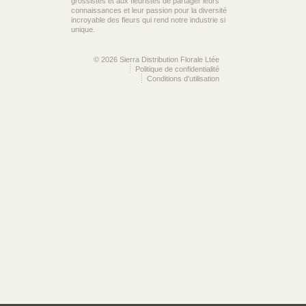
grossistes et aux fleuristes de partager leurs
connaissances et leur passion pour la diversité
incroyable des fleurs qui rend notre industrie si
unique.
© 2026 Sierra Distribution Florale Ltée
Politique de confidentialité
Conditions d'utilisation