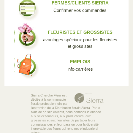
FERMES/CLIENTS SIERRA
Confirmer vos commandes
FLEURISTES ET GROSSISTES
avantages spéciaux pour les fleuristes
et grossistes
EMPLOIS
info-carrières
Sierra Cherche Fleur est
dédiée à la communauté
florale professionnelle par
l’entremise de la Distribution florale Sierra. Par le
biais de ce site collectif, nous donnons la chance
aux sélectionneurs, aux producteurs, aux
grossistes et aux fleuristes de partager leurs
connaissances et leur passion pour la diversité
incroyable des fleurs qui rend notre industrie si
unique.