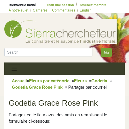
Bienvenue invité
Ouvrir une session
Devenez membre
À notre sujet
Carrières
Commentaires
English
Go
Accueil
»
Fleurs par catégorie
»
Fleurs
»
Godetia
»
Godetia Grace Rose Pink
»
Partager par courriel
Godetia Grace Rose Pink
Partagez cette fleur avec des amis en remplissant le
formulaire ci-dessous: