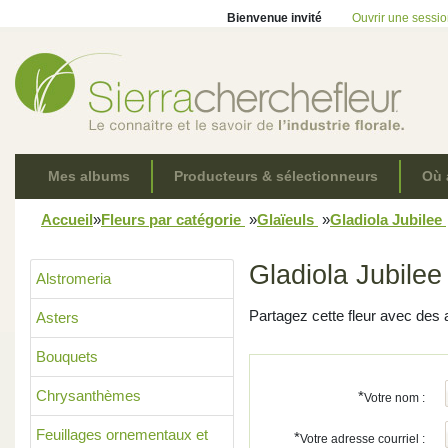
Bienvenue invité
Ouvrir une sessi
Mes albums
Producteurs & sélectionneurs
Où 
Accueil
»
Fleurs par catégorie
»
Glaïeuls
»
Gladiola Jubilee
Gladiola Jubilee
Alstromeria
Partagez cette fleur avec des 
Asters
Bouquets
Chrysanthèmes
*
Votre nom :
Feuillages ornementaux et
*
Votre adresse courriel :