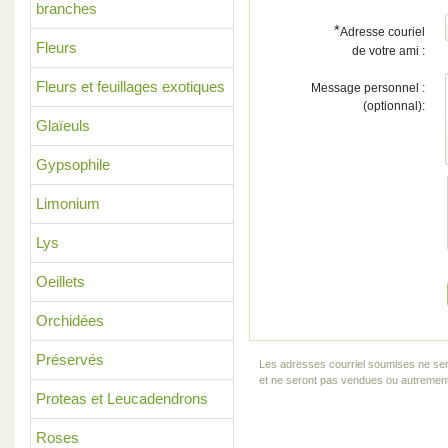
branches
*
Adresse couriel
Fleurs
de votre ami :
Fleurs et feuillages exotiques
Message personnel :
(optionnal):
Glaïeuls
Gypsophile
Limonium
Lys
Oeillets
Orchidées
Préservés
Les adresses courriel soumises ne ser
et ne seront pas vendues ou autrement 
Proteas et Leucadendrons
Roses