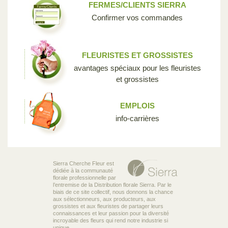
FERMES/CLIENTS SIERRA
Confirmer vos commandes
FLEURISTES ET GROSSISTES
avantages spéciaux pour les fleuristes
et grossistes
EMPLOIS
info-carrières
Sierra Cherche Fleur est
dédiée à la communauté
florale professionnelle par
l’entremise de la Distribution florale Sierra. Par le
biais de ce site collectif, nous donnons la chance
aux sélectionneurs, aux producteurs, aux
grossistes et aux fleuristes de partager leurs
connaissances et leur passion pour la diversité
incroyable des fleurs qui rend notre industrie si
unique.