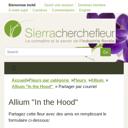
Bienvenue invité
Ouvrir une session
Devenez membre
À notre sujet
Carrières
Commentaires
English
Go
Accueil
»
Fleurs par catégorie
»
Fleurs
»
Allium
»
Allium "In the Hood"
»
Partager par courriel
Allium "In the Hood"
Partagez cette fleur avec des amis en remplissant le
formulaire ci-dessous: