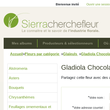
Bienvenue invité
Ouvrir une sessi
Mes albums
Producteurs & sélectionneurs
Où 
Accueil
»
Fleurs par catégorie
»
Glaïeuls
»
Gladiola Chocol
Gladiola Chocol
Alstromeria
Partagez cette fleur avec des 
Asters
Bouquets
Chrysanthèmes
*
Votre nom :
Feuillages ornementaux et
*
Votre adresse courriel :