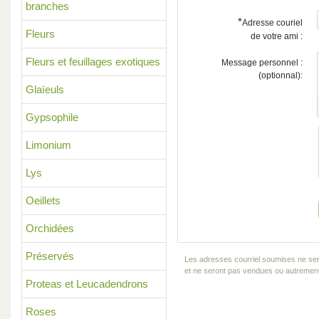
branches
*
Adresse couriel
Fleurs
de votre ami :
Fleurs et feuillages exotiques
Message personnel :
(optionnal):
Glaïeuls
Gypsophile
Limonium
Lys
Oeillets
Orchidées
Préservés
Les adresses courriel soumises ne ser
et ne seront pas vendues ou autrement 
Proteas et Leucadendrons
Roses