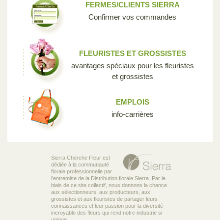
FERMES/CLIENTS SIERRA
Confirmer vos commandes
FLEURISTES ET GROSSISTES
avantages spéciaux pour les fleuristes
et grossistes
EMPLOIS
info-carrières
Sierra Cherche Fleur est
dédiée à la communauté
florale professionnelle par
l’entremise de la Distribution florale Sierra. Par le
biais de ce site collectif, nous donnons la chance
aux sélectionneurs, aux producteurs, aux
grossistes et aux fleuristes de partager leurs
connaissances et leur passion pour la diversité
incroyable des fleurs qui rend notre industrie si
unique.