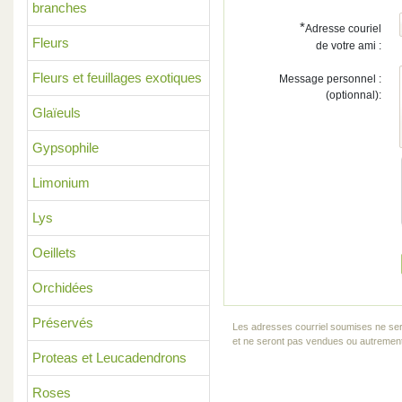
branches
*
Adresse couriel
Fleurs
de votre ami :
Fleurs et feuillages exotiques
Message personnel :
(optionnal):
Glaïeuls
Gypsophile
Limonium
Lys
Oeillets
Orchidées
Préservés
Les adresses courriel soumises ne ser
et ne seront pas vendues ou autrement 
Proteas et Leucadendrons
Roses