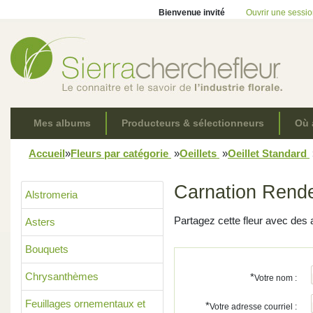
Bienvenue invité
Ouvrir une sessi
Mes albums
Producteurs & sélectionneurs
Où 
Accueil
»
Fleurs par catégorie
»
Oeillets
»
Oeillet Standard
Carnation Rend
Alstromeria
Partagez cette fleur avec des 
Asters
Bouquets
Chrysanthèmes
*
Votre nom :
Feuillages ornementaux et
*
Votre adresse courriel :