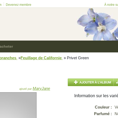
on
Devenez membre
À notre s
acheter
 branches
»
Feuillage de Californie
»
Privet Green
MaryJane
ajouté par
Information sur les vari
Couleur :
V
Parfumé :
N