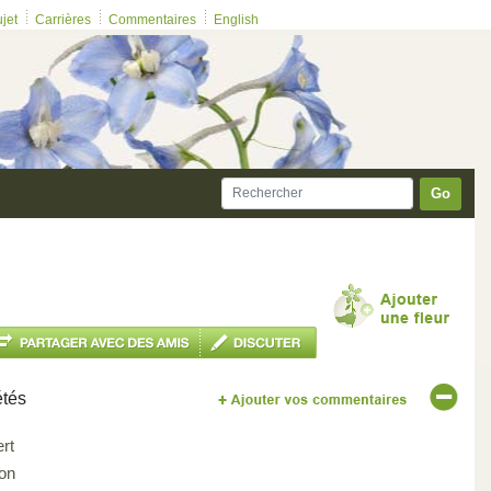
ujet
Carrières
Commentaires
English
Go
étés
ert
on