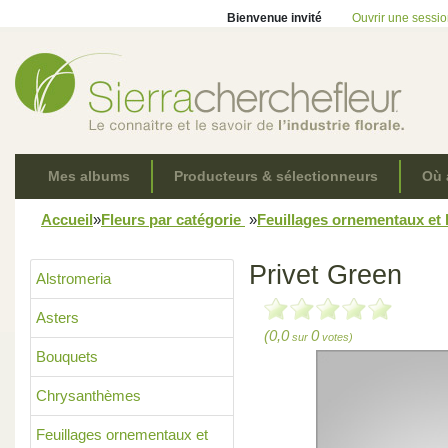
Bienvenue invité
Ouvrir une sessi
Mes albums
Producteurs & sélectionneurs
Où 
Accueil
»
Fleurs par catégorie
»
Feuillages ornementaux et
Privet Green
Alstromeria
Asters
(0,0
0
sur
votes)
Bouquets
Chrysanthèmes
Feuillages ornementaux et