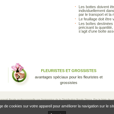
Les bottes doivent êt
individuellement dan
par le transport et la
Le feuillage doit être
Les boîtes destinées à
précisant la quantité, 
s’agit d’une boîte ass
FLEURISTES ET GROSSISTES
avantages spéciaux pour les fleuristes et
grossistes
té florale professionnelle par l’entremise de la Distribution florale Sierra. Par le biais de ce 
producteurs, aux grossistes et aux fleuristes de partager leurs connaissances et leur passio
de cookies sur votre appareil pour améliorer la navigation sur le site, 
e si unique.