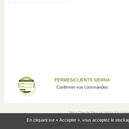
FERMES/CLIENTS SIERRA
Confirmer vos commandes
Sierra Cherche Fleur est dédiée à la communau
donnons la chance aux sélectionneurs, aux 
En cliquant sur « Accepter », vous acceptez le stockage 
incroyable des fleurs qui rend notre industri