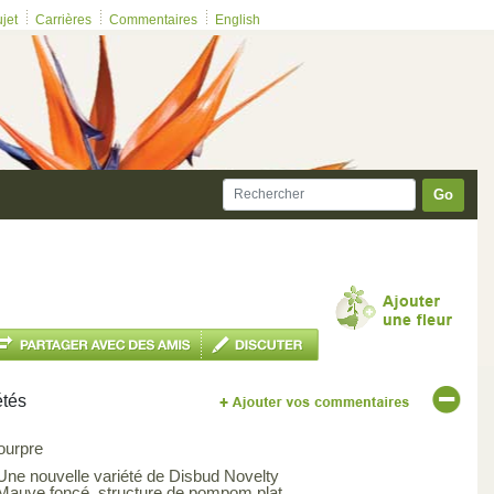
ujet
Carrières
Commentaires
English
Go
étés
ourpre
 Une nouvelle variété de Disbud Novelty
 Mauve fonçé, structure de pompom plat