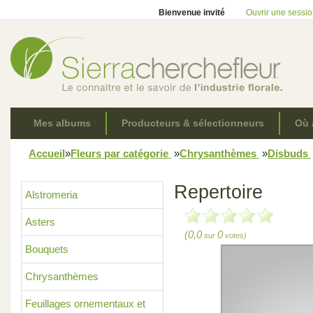
Bienvenue invité
Ouvrir une sessi
Mes albums
Producteurs & sélectionneurs
Où 
Accueil
»
Fleurs par catégorie
»
Chrysanthèmes
»
Disbuds
Repertoire
Alstromeria
Asters
(0,0
0
sur
votes)
Bouquets
Chrysanthèmes
Feuillages ornementaux et