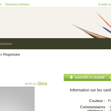
on
Devenez membre
À notre s
acheter
»
Repertoire
Sierra
ajouté par
Information sur les vari
Couleur :
P
Commentaires
-
généraux :
-