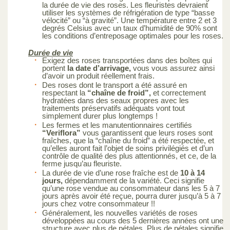
la durée de vie des roses. Les fleuristes devraient
utiliser les systèmes de réfrigération de type “basse
vélocité” ou “à gravité”. Une température entre 2 et 3
degrés Celsius avec un taux d’humidité de 90% sont
les conditions d’entreposage optimales pour les roses.
Durée de vie
Exigez des roses transportées dans des boîtes qui
portent
la date d’arrivage,
vous vous assurez ainsi
d’avoir un produit réellement frais.
Des roses dont le transport a été assuré en
respectant la
“chaîne de froid”,
et correctement
hydratées dans des seaux propres avec les
traitements préservatifs adéquats vont tout
simplement durer plus longtemps !
Les fermes et les manutentionnaires certifiés
“Veriflora”
vous garantissent que leurs roses sont
fraîches, que la “chaîne du froid” a été respectée, et
qu’elles auront fait l’objet de soins privilégiés et d’un
contrôle de qualité des plus attentionnés, et ce, de la
ferme jusqu’au fleuriste.
La durée de vie d’une rose fraîche est de
10 à 14
jours,
dépendamment de la variété. Ceci signifie
qu’une rose vendue au consommateur dans les 5 à 7
jours après avoir été reçue, pourra durer jusqu’à 5 à 7
jours chez votre consommateur !!
Généralement, les nouvelles variétés de roses
développées au cours des 5 dernières années ont une
structure avec plus de pétales. Plus de pétales signifie