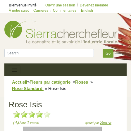
Bienvenue invité
Ouvrir une session
Devenez membre
À notre sujet
Carrières
Commentaires
English
Go
Accueil
»
Fleurs par catégorie
»
Roses
»
Rose Standard
»
Rose Isis
Rose Isis
(4,0
1
Sierra
sur
votes)
ajouté par