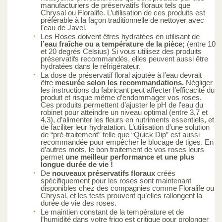
manufacturiers de préservatifs floraux tels que
Chrysal ou Floralife. L’utilisation de ces produits est
préférable à la façon traditionnelle de nettoyer avec
l’eau de Javel.
Les Roses doivent êtres hydratées en utilisant de
l’eau fraîche ou a température de la pièce;
(entre 10
et 20 degrés Celsius) Si vous utilisez des produits
préservatifs recommandés, elles peuvent aussi être
hydratées dans le réfrigérateur.
La dose de préservatif floral ajoutée à l’eau devrait
être
mesurée selon les recommandations.
Négliger
les instructions du fabricant peut affecter l’efficacité du
produit et risque même d’endommager vos roses.
Ces produits permettent d’ajuster le pH de l’eau du
robinet pour atteindre un niveau optimal (entre 3,7 et
4,3), d’alimenter les fleurs en nutriments essentiels, et
de faciliter leur hydratation. L’utilisation d’une solution
de “pré-traitement” telle que “Quick Dip” est aussi
recommandée pour empêcher le blocage de tiges. En
d’autres mots, le bon traitement de vos roses leurs
permet
une meilleur performance et une plus
longue durée de vie !
De
nouveaux préservatifs floraux
créés
spécifiquement pour les roses sont maintenant
disponibles chez des compagnies comme Floralife ou
Chrysal, et les tests prouvent qu’elles rallongent la
durée de vie des roses.
Le maintien constant de la température et de
l’humidité dans votre frigo est critique pour prolonger