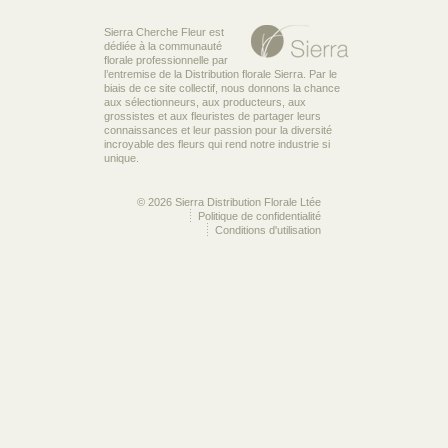
Sierra Cherche Fleur est
dédiée à la communauté
florale professionnelle par
l’entremise de la Distribution florale Sierra. Par le
biais de ce site collectif, nous donnons la chance
aux sélectionneurs, aux producteurs, aux
grossistes et aux fleuristes de partager leurs
connaissances et leur passion pour la diversité
incroyable des fleurs qui rend notre industrie si
unique.
© 2026 Sierra Distribution Florale Ltée
Politique de confidentialité
Conditions d'utilisation