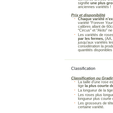
signifie
une plus gro
anciennes variétés !
Prix et disponibilité
Chaque variété n’ex
variété “Forever You
calibres allant de 60
“Circus” et “Akito” 
Les variétés de rose
par les fermes,
(AA, 
jusqu’aux variétés le
considération la prod
quantités disponibles
Classification
Classification ou Gradi
La taille d’une rose 
tige
la plus courte 
La longueur de la tige
Les roses plus longue
longueur plus courte
Les grosseurs de têt
certaine variété.