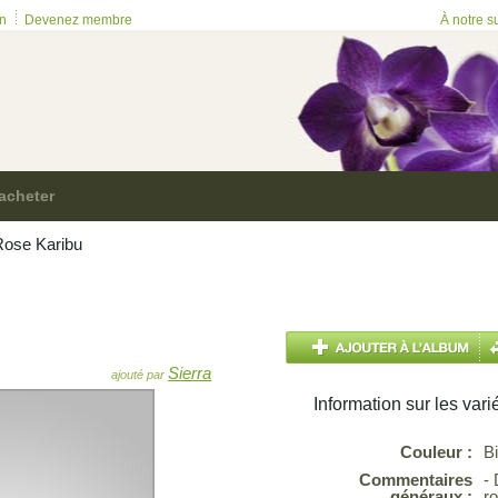
on
Devenez membre
À notre s
acheter
ose Karibu
Sierra
ajouté par
Information sur les vari
Couleur :
B
Commentaires
-
généraux :
r