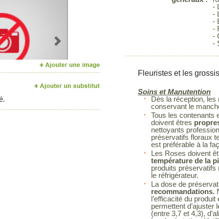
- 
- 
-
- 
- 
- 
Next
Fleuristes et les grossi
Soins et Manutention
é.
Dès la réception, les
conservant le manchon
Tous les contenants et
doivent êtres
propres
nettoyants profession
préservatifs floraux t
est préférable à la fa
Les Roses doivent êt
température de la p
produits préservatif
le réfrigérateur.
La dose de préservatif
recommandations.
N
l’efficacité du prod
permettent d’ajuster 
(entre 3,7 et 4,3), d’a