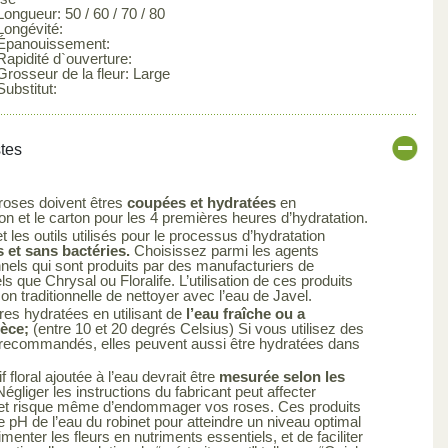
Longueur: 50 / 60 / 70 / 80
Longévité:
 Épanouissement:
Rapidité d`ouverture:
Grosseur de la fleur: Large
Substitut:
stes
 roses doivent êtres
coupées et hydratées
en
 et le carton pour les 4 premières heures d’hydratation.
 les outils utilisés pour le processus d’hydratation
 et sans bactéries.
Choisissez parmi les agents
nels qui sont produits par des manufacturiers de
els que Chrysal ou Floralife. L’utilisation de ces produits
çon traditionnelle de nettoyer avec l’eau de Javel.
res hydratées en utilisant de
l’eau fraîche ou a
ièce;
(entre 10 et 20 degrés Celsius) Si vous utilisez des
s recommandés, elles peuvent aussi être hydratées dans
 floral ajoutée à l’eau devrait être
mesurée selon les
égliger les instructions du fabricant peut affecter
uit et risque même d’endommager vos roses. Ces produits
le pH de l’eau du robinet pour atteindre un niveau optimal
limenter les fleurs en nutriments essentiels, et de faciliter