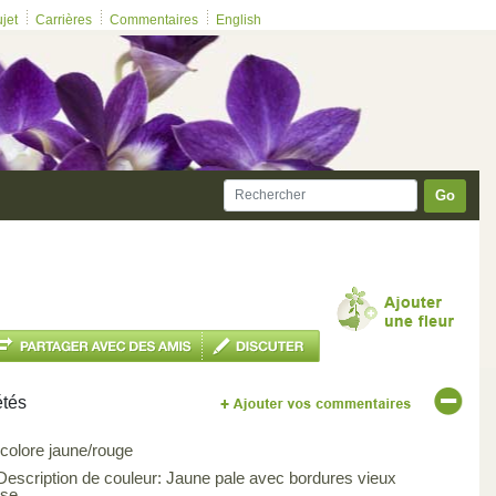
ujet
Carrières
Commentaires
English
Go
étés
icolore jaune/rouge
 Description de couleur: Jaune pale avec bordures vieux
ose