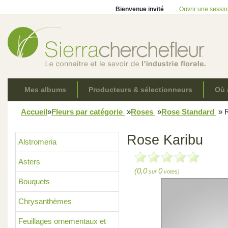
Bienvenue invité
Ouvrir une sessi
Mes albums
Producteurs & sélectionneurs
Où 
Accueil
»
Fleurs par catégorie
»
Roses
»
Rose Standard
»
R
Rose Karibu
Alstromeria
Asters
(0,0
0
sur
votes)
Bouquets
Chrysanthèmes
Feuillages ornementaux et