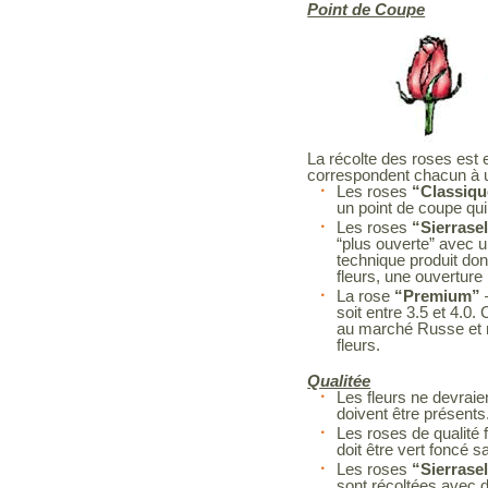
Point de Coupe
La récolte des roses est 
correspondent chacun à
Les roses
“Classiqu
un point de coupe qui 
Les roses
“Sierrase
“plus ouverte” avec un
technique produit don
fleurs, une ouverture
La rose
“Premium”
soit entre 3.5 et 4.0
au marché Russe et n
fleurs.
Qualitée
Les fleurs ne devrai
doivent être présents
Les roses de qualité f
doit être vert foncé
Les roses
“Sierrase
sont récoltées avec d