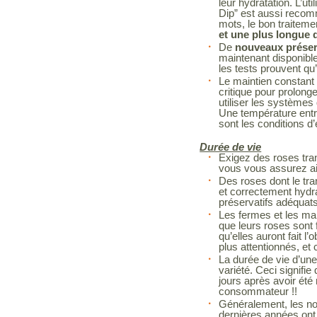
leur hydratation. L’ut
Dip” est aussi recom
mots, le bon traitem
et une plus longue d
De
nouveaux préserv
maintenant disponibl
les tests prouvent qu’
Le maintien constant 
critique pour prolonge
utiliser les systèmes 
Une température entr
sont les conditions d
Durée de vie
Exigez des roses tra
vous vous assurez ain
Des roses dont le tra
et correctement hydr
préservatifs adéquat
Les fermes et les man
que leurs roses sont f
qu’elles auront fait l’
plus attentionnés, et 
La durée de vie d’une
variété. Ceci signif
jours après avoir été
consommateur !!
Généralement, les no
dernières années ont 