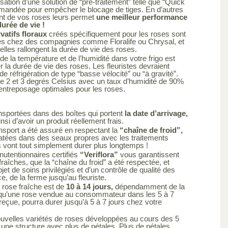
ilisation d’une solution de “pré-traitement” telle que “Quick
mandée pour empêcher le blocage de tiges. En d’autres
ent de vos roses leurs permet
une meilleur performance
urée de vie !
atifs floraux
créés spécifiquement pour les roses sont
es chez des compagnies comme Floralife ou Chrysal, et
elles rallongent la durée de vie des roses.
de la température et de l’humidité dans votre frigo est
r la durée de vie des roses. Les fleuristes devraient
de réfrigération de type “basse vélocité” ou “à gravité”.
e 2 et 3 degrés Celsius avec un taux d’humidité de 90%
’entreposage optimales pour les roses.
nsportées dans des boîtes qui portent
la date d’arrivage,
si d’avoir un produit réellement frais.
nsport a été assuré en respectant la
“chaîne de froid”,
atées dans des seaux propres avec les traitements
s vont tout simplement durer plus longtemps !
utentionnaires certifiés
“Veriflora”
vous garantissent
raîches, que la “chaîne du froid” a été respectée, et
objet de soins privilégiés et d’un contrôle de qualité des
ce, de la ferme jusqu’au fleuriste.
 rose fraîche est de
10 à 14 jours,
dépendamment de la
ie qu’une rose vendue au consommateur dans les 5 à 7
 reçue, pourra durer jusqu’à 5 à 7 jours chez votre
uvelles variétés de roses développées au cours des 5
une structure avec plus de pétales. Plus de pétales